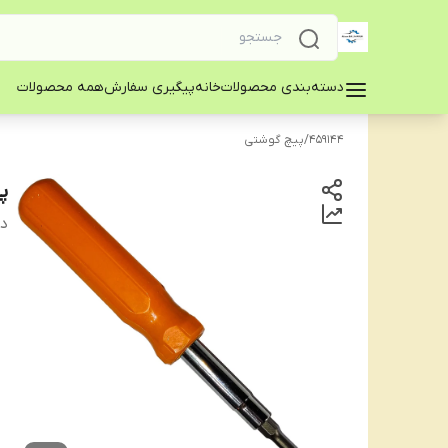
دسته‌بندی محصولات
خانه
پیگیری سفارش
همه محصولات
459144
/
پیچ گوشتی
پ
دس