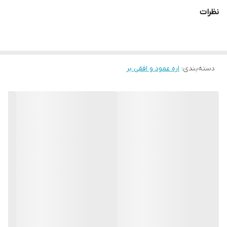
در قطرهای مختلف را می‌دهد در طراحی بدنه این محصول با بکارگیری
نظرات
اصول روز علم ارگونومیک، بدنه بسیار بهینه گشته است. بطوریکه با
داشتن تنها وزنی در حدود 2.2 کیلوگرم، این ابزار نه تنها ابزاری پرتابل به
حساب می‌آید بلکه کاربران را از ساعات طولانی کار نیز خسته نخواهد
دسته‌بندی
:
اره عمود و افقی بر
ساخت. همچنین دستگیره ضدتعرق و ضدلغزش این ابزار نیز به نگه
داری راحت تر این ابزار کمک می‌کند.