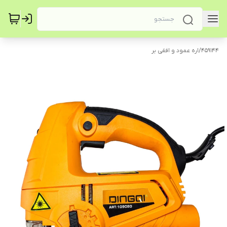
459144
/
اره عمود و افقی بر