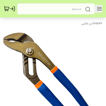
459144
/
انبر کلاغی