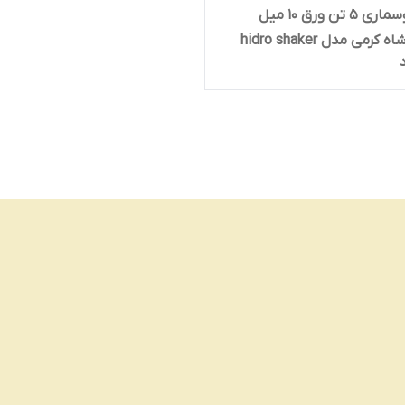
جک سوسماری 5 تن ورق 10 میل
هیدرو شاه کرمی مدل hidro shaker