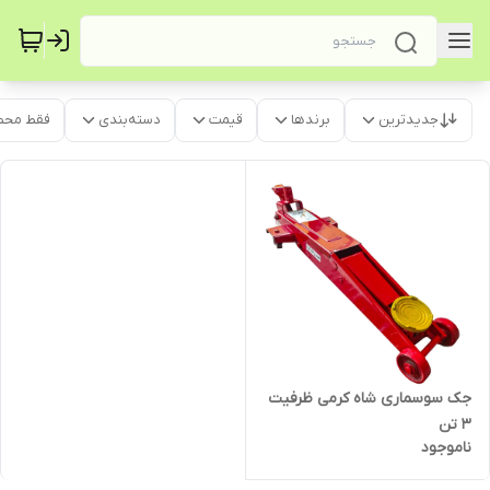
جدیدترین
برندها
قیمت
دسته‌بندی
فقط محص
جک سوسماری شاه کرمی ظرفیت
3 تن
ناموجود